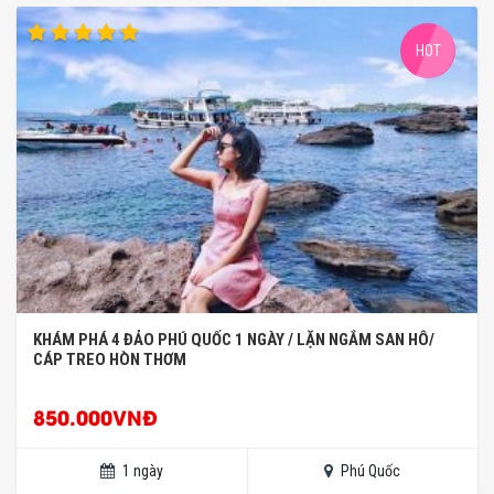
HOT
KHÁM PHÁ 4 ĐẢO PHÚ QUỐC 1 NGÀY / LẶN NGẮM SAN HÔ/
CÁP TREO HÒN THƠM
850.000VNĐ
1 ngày
Phú Quốc