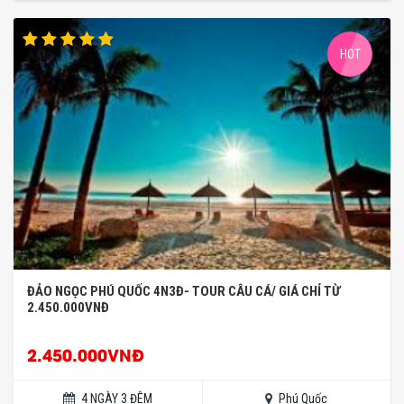
HOT
ĐẢO NGỌC PHÚ QUỐC 4N3Đ- TOUR CÂU CÁ/ GIÁ CHỈ TỪ
2.450.000VNĐ
2.450.000VNĐ
4 NGÀY 3 ĐÊM
Phú Quốc