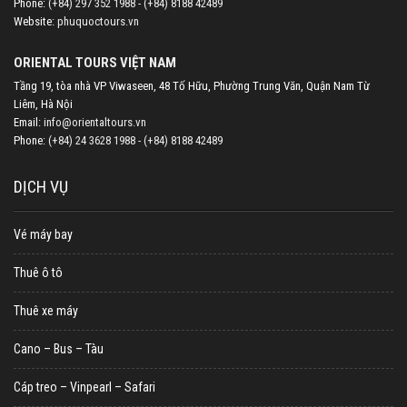
Phone:
(+84) 297 352 1988 - (+84) 8188 42489
Website:
phuquoctours.vn
ORIENTAL TOURS VIỆT NAM
Tầng 19, tòa nhà VP Viwaseen, 48 Tố Hữu, Phường Trung Văn, Quận Nam Từ
Liêm, Hà Nội
Email:
info@orientaltours.vn
Phone:
(+84) 24 3628 1988 - (+84) 8188 42489
DỊCH VỤ
Vé máy bay
Thuê ô tô
Thuê xe máy
Cano – Bus – Tàu
Cáp treo – Vinpearl – Safari