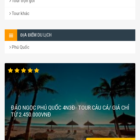
Tour trọn gói
Tour khác
ĐỊA ĐIỂM DU LỊCH
Phú Quốc
ĐẢO NGỌC PHÚ QUỐC 4N3Đ- TOUR CÂU CÁ/ GIÁ CHỈ
TỪ 2.450.000VNĐ