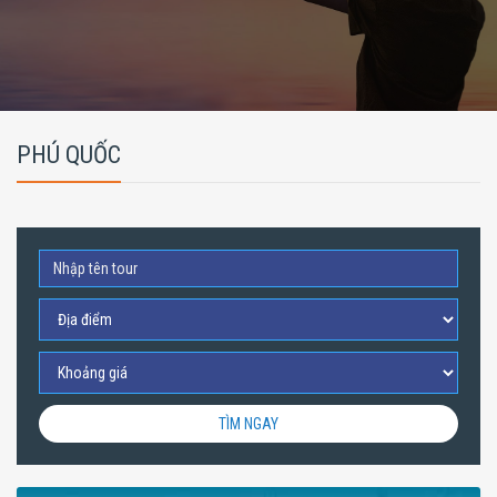
PHÚ QUỐC
TÌM NGAY