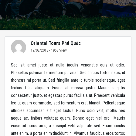
Oriental Tours Phú Quốc
19/03/2018 - 1958 View
Sed sit amet justo at nulla iaculis venenatis quis ut odio.
Phasellus pulvinar fermentum pulvinar. Sed finibus tortor risus, id
rhoncus mi porta ut. Sed fringilla ante id turpis scelerisque, eget
finibus felis aliquam. Fusce at massa justo. Mauris sagittis
consectetur justo, et egestas purus facilisis ut. Praesent vehicula
leo ut quam commodo, sed fermentum erat blandit. Pellentesque
ultricies accumsan elit eget luctus. Nunc odio velit, mollis nec
neque ac, finibus volutpat quam. Donec eget nisl orci. Mauris
euismod purus arcu, a suscipit velit vulputate sed. Etiam iaculis
ante enim, a porta enim tincidunt in. Vivamus faucibus eros tortor,