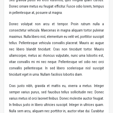
Sed gravida purus vel eros euismod, quis fringilla quam cursus.
Donec ornare metus eu feugiat efficitur. Fusce odio lorem, tempus
in pellentesque at, posuere ut magna.
Donec volutpat non arcu et tempor. Proin rutrum nulla a
consectetur vehicula. Maecenas in magna aliquam tortor pulvinar
maximus. Nulla libero nisl, elementum eu velit vel, porttitor suscipit
tellus. Pellentesque vehicula convallis placerat. Mauris ac augue
nec libero blandit tincidunt. Cras non tincidunt tortor. Mauris
ullamcorper, metus ac rhoncus vulputate, nunc urna lobortis est,
vitae convallis mi mi nec neque. Pellentesque vel odio nec orci
convallis pellentesque. In sed libero scelerisque nisl suscipit
tincidunt eget in urna. Nullam facilisis lobortis diam.
Cras justo nibh, gravida et mattis eu, viverra a metus. Integer
semper varius purus, sed faucibus tellus sollicitudin nec. Donec
varius metus id orci laoreet finibus. Donec molestie auctor feugiat.
In finibus justo in libero ultricies suscipit. Integer in ultrices quam.
Nulla sem arcu, aliquam nec porttitor in, auctor vitae dui. Curabitur